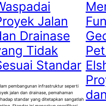
Waspadai
Me
Proyek Jalan
Fun
dan Drainase
Geo
yang Tidak
Pet
Sesuai Standar
Els
Pro
lam pembangunan infrastruktur seperti
dan
oyek jalan dan drainase, pemahaman
rhadap standar yang ditetapkan sangatlah
nting. Standar ini mencakup spesifikasi