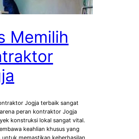
s Memilih
traktor
ja
ontraktor Jogja terbaik sangat
karena peran kontraktor Jogja
ek konstruksi lokal sangat vital.
embawa keahlian khusus yang
n untuk memastikan keberhasilan