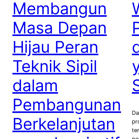
Membangun
Masa Depan
Hijau Peran
Teknik Sipil
dalam
Pembangunan
Da
Berkelanjutan
pr
te
pe