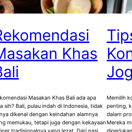
Rekomendasi
Tip
Masakan Khas
Kon
ali
Jog
komendasi Masakan Khas Bali ada apa
Memilih k
ja sih? Bali, pulau indah di Indonesia, tidak
penting, 
nya dikenal dengan keindahan alamnya
dalam proy
ng memukau, tetapi juga dengan kekayaan
Mereka m
liner tradisionalnya yang lezat. Dari nasi
diperluka