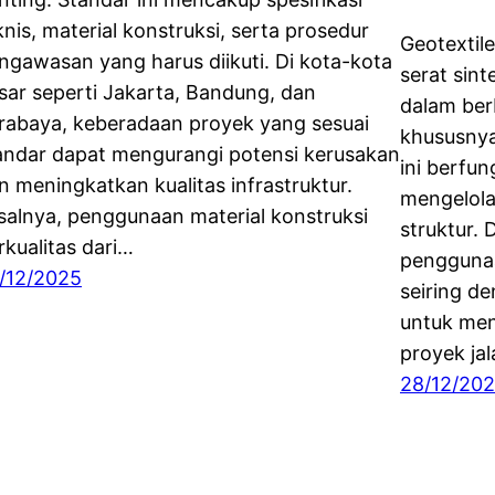
knis, material konstruksi, serta prosedur
Geotextile
ngawasan yang harus diikuti. Di kota-kota
serat sint
sar seperti Jakarta, Bandung, dan
dalam ber
rabaya, keberadaan proyek yang sesuai
khususnya
andar dapat mengurangi potensi kerusakan
ini berfu
n meningkatkan kualitas infrastruktur.
mengelola 
salnya, penggunaan material konstruksi
struktur.
rkualitas dari…
penggunaa
/12/2025
seiring d
untuk men
proyek ja
28/12/20