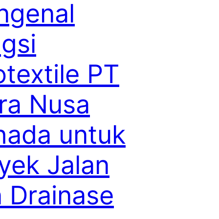
ngenal
gsi
textile PT
ra Nusa
hada untuk
yek Jalan
 Drainase