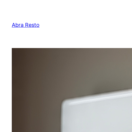
Lewati
ke
konten
Abra Resto