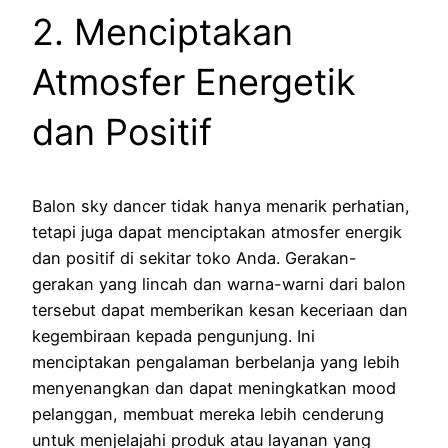
2. Menciptakan
Atmosfer Energetik
dan Positif
Balon sky dancer tidak hanya menarik perhatian,
tetapi juga dapat menciptakan atmosfer energik
dan positif di sekitar toko Anda. Gerakan-
gerakan yang lincah dan warna-warni dari balon
tersebut dapat memberikan kesan keceriaan dan
kegembiraan kepada pengunjung. Ini
menciptakan pengalaman berbelanja yang lebih
menyenangkan dan dapat meningkatkan mood
pelanggan, membuat mereka lebih cenderung
untuk menjelajahi produk atau layanan yang