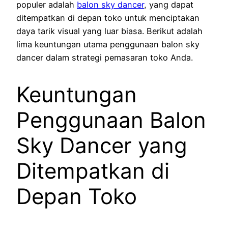
populer adalah
balon sky dancer
, yang dapat
ditempatkan di depan toko untuk menciptakan
daya tarik visual yang luar biasa. Berikut adalah
lima keuntungan utama penggunaan balon sky
dancer dalam strategi pemasaran toko Anda.
Keuntungan
Penggunaan Balon
Sky Dancer yang
Ditempatkan di
Depan Toko