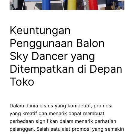
Keuntungan
Penggunaan Balon
Sky Dancer yang
Ditempatkan di Depan
Toko
Dalam dunia bisnis yang kompetitif, promosi
yang kreatif dan menarik dapat membuat
perbedaan signifikan dalam menarik perhatian
pelanggan. Salah satu alat promosi yang semakin