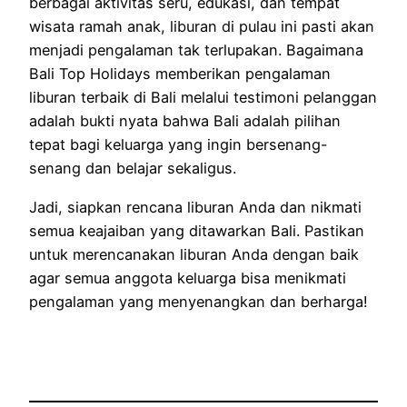
berbagai aktivitas seru, edukasi, dan tempat
wisata ramah anak, liburan di pulau ini pasti akan
menjadi pengalaman tak terlupakan. Bagaimana
Bali Top Holidays memberikan pengalaman
liburan terbaik di Bali melalui testimoni pelanggan
adalah bukti nyata bahwa Bali adalah pilihan
tepat bagi keluarga yang ingin bersenang-
senang dan belajar sekaligus.
Jadi, siapkan rencana liburan Anda dan nikmati
semua keajaiban yang ditawarkan Bali. Pastikan
untuk merencanakan liburan Anda dengan baik
agar semua anggota keluarga bisa menikmati
pengalaman yang menyenangkan dan berharga!