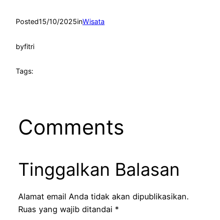
Posted
15/10/2025
in
Wisata
by
fitri
Tags:
Comments
Tinggalkan Balasan
Alamat email Anda tidak akan dipublikasikan.
Ruas yang wajib ditandai
*