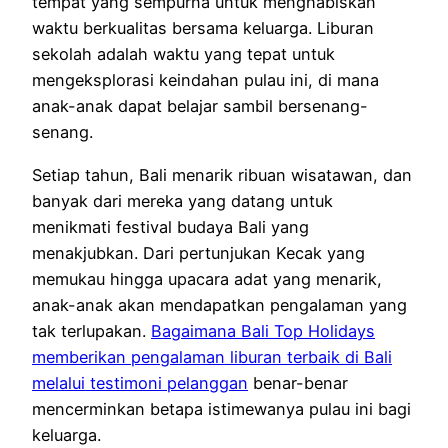
tempat yang sempurna untuk menghabiskan
waktu berkualitas bersama keluarga. Liburan
sekolah adalah waktu yang tepat untuk
mengeksplorasi keindahan pulau ini, di mana
anak-anak dapat belajar sambil bersenang-
senang.
Setiap tahun, Bali menarik ribuan wisatawan, dan
banyak dari mereka yang datang untuk
menikmati festival budaya Bali yang
menakjubkan. Dari pertunjukan Kecak yang
memukau hingga upacara adat yang menarik,
anak-anak akan mendapatkan pengalaman yang
tak terlupakan.
Bagaimana Bali Top Holidays
memberikan pengalaman liburan terbaik di Bali
melalui testimoni pelanggan
benar-benar
mencerminkan betapa istimewanya pulau ini bagi
keluarga.