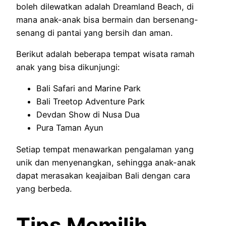
boleh dilewatkan adalah Dreamland Beach, di
mana anak-anak bisa bermain dan bersenang-
senang di pantai yang bersih dan aman.
Berikut adalah beberapa tempat wisata ramah
anak yang bisa dikunjungi:
Bali Safari and Marine Park
Bali Treetop Adventure Park
Devdan Show di Nusa Dua
Pura Taman Ayun
Setiap tempat menawarkan pengalaman yang
unik dan menyenangkan, sehingga anak-anak
dapat merasakan keajaiban Bali dengan cara
yang berbeda.
Tips Memilih