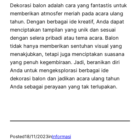
Dekorasi balon adalah cara yang fantastis untuk
memberikan atmosfer meriah pada acara ulang
tahun. Dengan berbagai ide kreatif, Anda dapat
menciptakan tampilan yang unik dan sesuai
dengan selera pribadi atau tema acara. Balon
tidak hanya memberikan sentuhan visual yang
menakjubkan, tetapi juga menciptakan suasana
yang penuh kegembiraan. Jadi, beranikan diri
Anda untuk mengeksplorasi berbagai ide
dekorasi balon dan jadikan acara ulang tahun
Anda sebagai perayaan yang tak terlupakan.
Posted
18/11/2023
in
Informasi