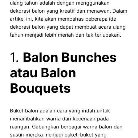
ulang tahun adalah dengan menggunakan
dekorasi balon yang kreatif dan menawan. Dalam
artikel ini, kita akan membahas beberapa ide
dekorasi balon yang dapat membuat acara ulang
tahun menjadi lebih meriah dan tak terlupakan.
1.
Balon Bunches
atau Balon
Bouquets
Buket balon adalah cara yang indah untuk
menambahkan warna dan keceriaan pada
ruangan. Gabungkan berbagai warna balon dan
susun mereka menjadi buket-buket yang