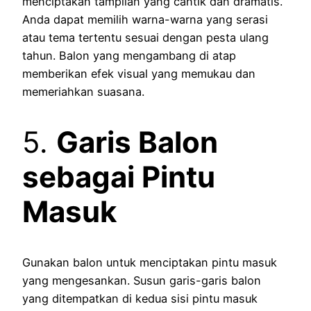
menciptakan tampilan yang cantik dan dramatis.
Anda dapat memilih warna-warna yang serasi
atau tema tertentu sesuai dengan pesta ulang
tahun. Balon yang mengambang di atap
memberikan efek visual yang memukau dan
memeriahkan suasana.
5.
Garis Balon
sebagai Pintu
Masuk
Gunakan balon untuk menciptakan pintu masuk
yang mengesankan. Susun garis-garis balon
yang ditempatkan di kedua sisi pintu masuk