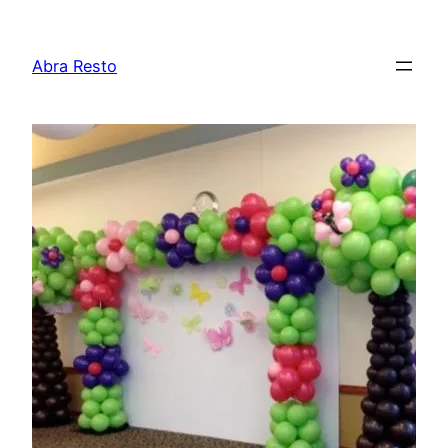
Lewati
ke
Abra Resto
konten