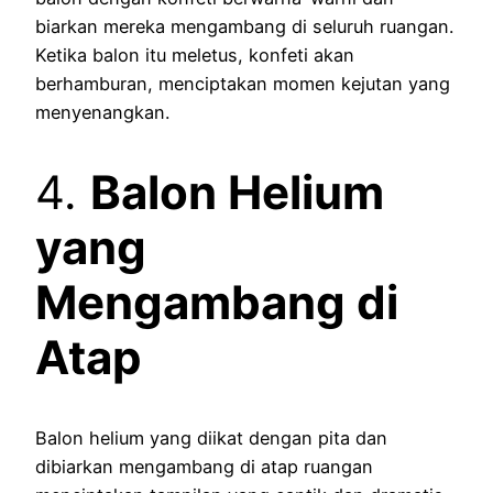
biarkan mereka mengambang di seluruh ruangan.
Ketika balon itu meletus, konfeti akan
berhamburan, menciptakan momen kejutan yang
menyenangkan.
4.
Balon Helium
yang
Mengambang di
Atap
Balon helium yang diikat dengan pita dan
dibiarkan mengambang di atap ruangan