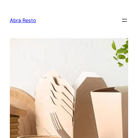
Lewati
ke
Abra Resto
konten